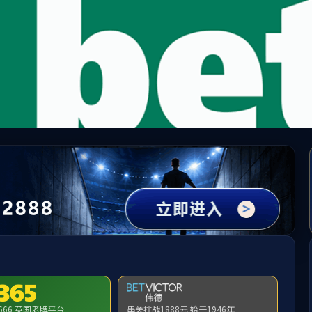
WAY·必威(西汉姆联)官方网站-West Ham Un
请输入验证码下载附件