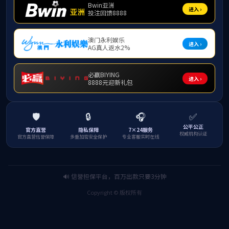
影片《
731》
细菌战等反人类罪行
位党员。观影结束后
教师党员表示，作为
生党员则表达了继承
此次活动通过光
爱国热情转化为干事
钟娟 二审/苏莉莉 三审