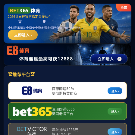
******
BETWAY·必威(西汉姆联)官方网站-West
Ham United
网站首页
师资队伍
党建工作
科研技术平台
通知公告
网站首页
图片新闻
通知公告