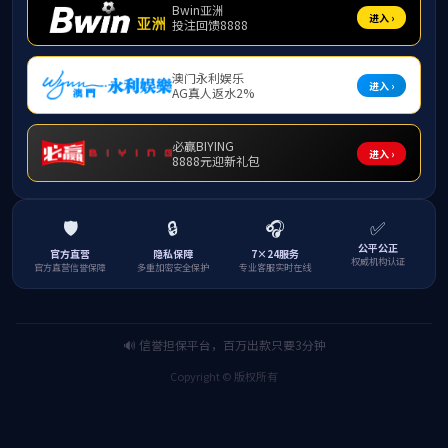
活动伊始，在红色教育
领学和案例警示的形式，系
亮新时代党的建设“金色名
设纪实》及
2025
年来中央纪
体党员的“红线”意识。科