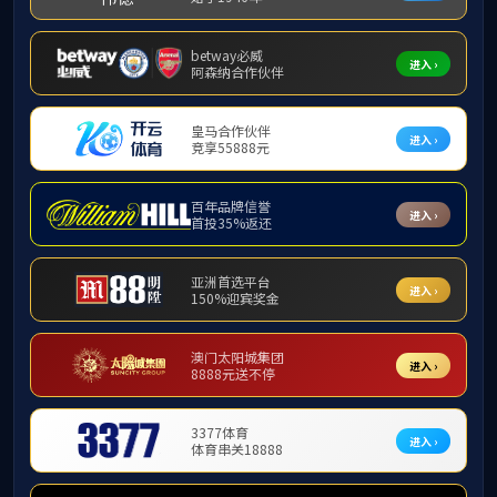
访问
Copyright 2011-2026 BETWAY·必威(西汉姆联)官方网站-W
联系地址：广西百色市城乡路98号 